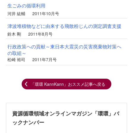
生ごみの循環利用
河井 紘輔
2011年10月号
津波堆積物などに由来する飛散粉じんの測定調査支援
鈴木 剛
2011年8月号
行政政策への貢献～東日本大震災の災害廃棄物対策へ
の取組～
松崎 裕司
2011年7月号
「環環 KannKann」おススメ記事へ戻る
資源循環領域オンラインマガジン「環環」バ
ックナンバー