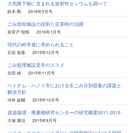
大気降下物に含まれる放射性セシウムを調べて
鈴木 剛
2016年3月号
ごみ焼却施設の役割と災害時の活躍
前背戸 智晴
2016年1月号
現代の科学者に求められること
石垣 智基
2015年12月号
ごみ処理施設見学のススメ
吉田 綾
2015年11月号
ベトナム・ハノイ市における生ごみ分別収集の課題と
解決方針
河井 紘輔
2015年10月号
資源循環・廃棄物研究センターの研究概要2011-2015
大塚 康治
2015年9月号
バイオ・エコエンジニアリング研究施設における研究