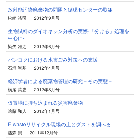
放射能汚染廃棄物の問題と循環センターの取組
松崎 裕司
2012年9月号
生物試料のダイオキシン分析の実際-「分ける」処理を
中心に-
染矢 雅之
2012年6月号
バンコクにおける水害ごみ対策への支援
石垣 智基
2012年4月号
経済学者による廃棄物管理の研究－その実態－
横尾 英史
2012年3月号
仮置場に持ち込まれる災害廃棄物
遠藤 和人
2012年1月号
E-wasteリサイクル現場の土とダストを調べる
藤森 崇
2011年12月号