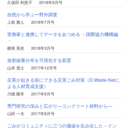
久保田 利恵子
2018年9月号
自然から学ぶー野外調査
上島 雅人
2018年7月号
実務家と連携してデータをあつめる －国際協力機構編
－
横尾 英史
2018年3月号
放射線量分布を可視化する装置
山本 貴士
2017年12月号
災害が起きる前にできる災害ごみ対策（D.Waste-Netに
よる人材育成支援）
川畑 隆常
2017年9月号
専門研究の深みと広がり―コンクリート材料から―
山田 一夫
2017年8月号
ごみがコミュニティに三つの価値を生み出した－イン