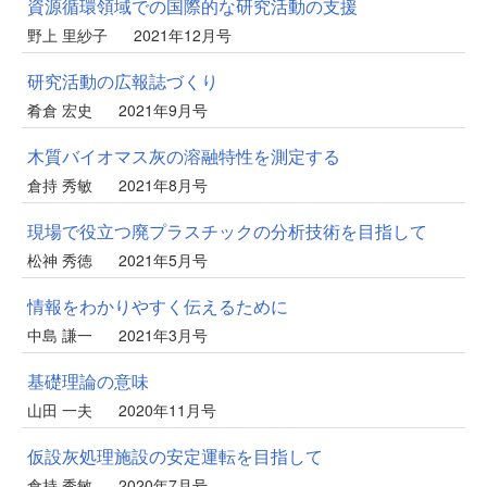
資源循環領域での国際的な研究活動の支援
野上 里紗子
2021年12月号
研究活動の広報誌づくり
肴倉 宏史
2021年9月号
木質バイオマス灰の溶融特性を測定する
倉持 秀敏
2021年8月号
現場で役立つ廃プラスチックの分析技術を目指して
松神 秀徳
2021年5月号
情報をわかりやすく伝えるために
中島 謙一
2021年3月号
基礎理論の意味
山田 一夫
2020年11月号
仮設灰処理施設の安定運転を目指して
倉持 秀敏
2020年7月号