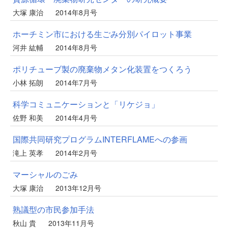
大塚 康治
2014年8月号
ホーチミン市における生ごみ分別パイロット事業
河井 紘輔
2014年8月号
ポリチューブ製の廃棄物メタン化装置をつくろう
小林 拓朗
2014年7月号
科学コミュニケーションと「リケジョ」
佐野 和美
2014年4月号
国際共同研究プログラムINTERFLAMEへの参画
滝上 英孝
2014年2月号
マーシャルのごみ
大塚 康治
2013年12月号
熟議型の市民参加手法
秋山 貴
2013年11月号