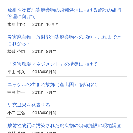
放射性物質汚染廃棄物の焼却処理における施設の維持
管理に向けて
水原 詞治
2013年10月号
災害廃棄物・放射能汚染廃棄物への取組～これまでと
これから～
松崎 裕司
2013年9月号
「災害環境マネジメント」の構築に向けて
平山 修久
2013年8月号
ニッケルの生まれ故郷（産出国）を訪ねて
中島 謙一
2013年7月号
研究成果を発表する
小口 正弘
2013年6月号
放射性物質に汚染された廃棄物の焼却施設の現地調査
倉持 秀敏
2013年4月号