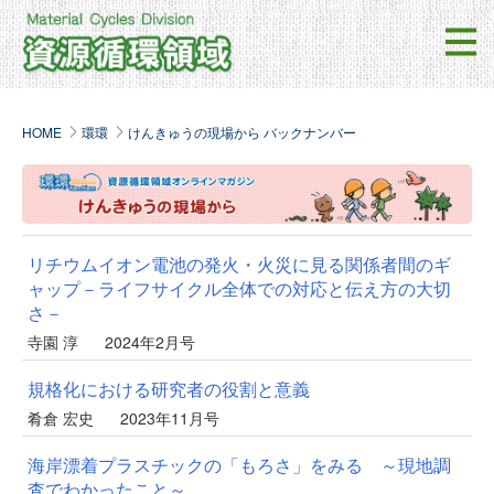
HOME
環環
けんきゅうの現場から バックナンバー
リチウムイオン電池の発火・火災に見る関係者間のギ
ャップ－ライフサイクル全体での対応と伝え方の大切
さ－
寺園 淳
2024年2月号
規格化における研究者の役割と意義
肴倉 宏史
2023年11月号
海岸漂着プラスチックの「もろさ」をみる ～現地調
査でわかったこと～