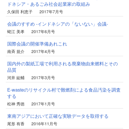
ドネシア・あるごみ社会起業家の取組み
久保田 利恵子
2017年7月号
会議のすすめ -インドネシアの「ないない」会議-
蛯江 美孝
2017年6月号
国際会議の開催準備あれこれ
南斉 規介
2017年4月号
国内外の製紙工場で利用される廃棄物由来燃料とその
品質
河井 紘輔
2017年3月号
E-wasteのリサイクル村で難燃剤による食品汚染を調査
する
松神 秀徳
2017年1月号
東南アジアにおいて正確な実験データを取得する
尾形 有香
2016年11月号