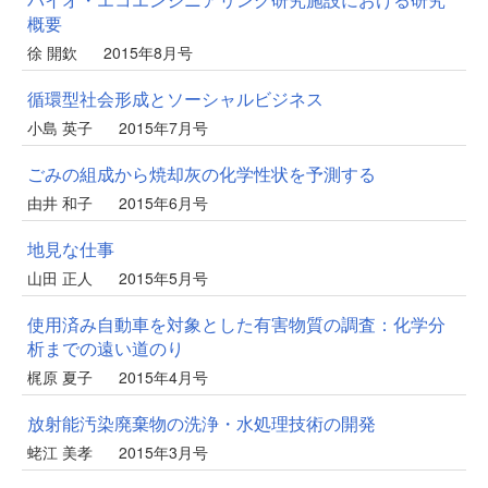
概要
徐 開欽
2015年8月号
循環型社会形成とソーシャルビジネス
小島 英子
2015年7月号
ごみの組成から焼却灰の化学性状を予測する
由井 和子
2015年6月号
地見な仕事
山田 正人
2015年5月号
使用済み自動車を対象とした有害物質の調査：化学分
析までの遠い道のり
梶原 夏子
2015年4月号
放射能汚染廃棄物の洗浄・水処理技術の開発
蛯江 美孝
2015年3月号