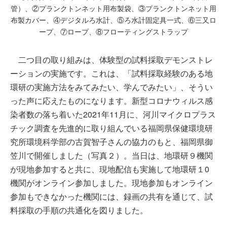
管）、②プランクトンネット用布製袋、③プランクトンネット用
布製カバー、④デジタルろ水計、⑤ろ水計固定具一式、⑥三又ロ
ープ、⑦ロープ、⑧フローティングストラップ
二つ目の取り組みは、体験型の試料採取デモンストレ
ーションの実施です。これは、「試料採取経験のある地
環研の実施方法をみてみたい、学んでみたい」、そうい
った声に応えたものになります。新型コロナウィルス感
染者数の落ち着いた2021年11月に、河川マイクロプラス
チック調査を先進的に取り組んでいる福岡県保健環境研
究所環境科学部の古賀智子さんの協力のもと、福岡県御
笠川で開催しました（写真２）。当日は、地環研９機関
が現地参加すると共に、現地配信も実施して地環研１0
機関がオンライン参加しました。現地参加もオンライン
参加もできなかった機関には、録画の共有を通じて、試
料採取の手順の共通化を図りました。