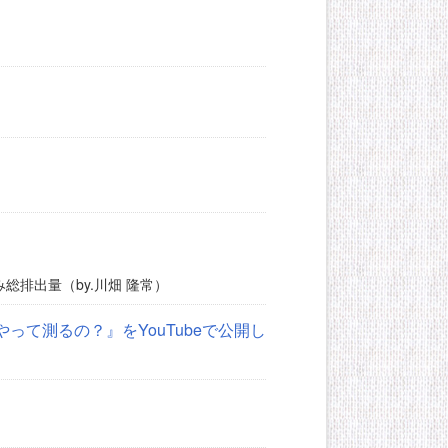
排出量（by.川畑 隆常）
て測るの？』をYouTubeで公開し