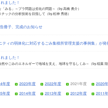
されました！
「みる」～プラ問題は劣化の問題～（by.高橋 勇介）
チックの分析技術を目指して（by.松神 秀徳）
業の報告冊子、完成のお知らせ
ニティの弱体化に対応するごみ集積所管理支援の事例集」が発
されました！
然やごみのエネルギーで地域を支え、地球を守るしくみ～（by.稲葉 
24年度
2023年度
2022年度
2021年度
2020
15年度
2014年度
2013年度
2012年度
2011