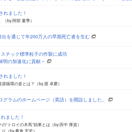
行されました！
（by.阿部 夏季）
5の排出を通じて年200万人の早期死亡者を生む
ラスチック標準粒子の作製に成功
解明の加速化に貢献～
行されました！
源循環の姿とは？（by.渡 卓磨）
ログラムのホームページ（英語）を開設しました。
されました！
の“トロイの木馬”効果とは（by.田中 厚資）
り（by.肴倉 宏史）