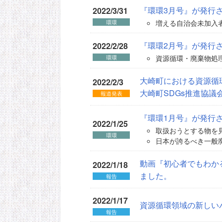
『環環3月号』が発行
2022/3/31
増える自治会未加入者
環環
『環環2月号』が発行
2022/2/28
資源循環・廃棄物処理
環環
大崎町における資源循
2022/2/3
大崎町SDGs推進協議
報道発表
『環環1月号』が発行
2022/1/25
取扱おうとする物を見
環環
日本が誇るべき一般廃
動画『初心者でもわか
2022/1/18
ました。
報告
2022/1/17
資源循環領域の新しい
報告