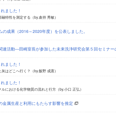
されました！
融特性を測定する（by.倉持 秀敏）
の成果（2016～2020年度）を公表しました。
関連活動―田崎室長が参加した未来洗浄研究会第５回セミナー
されました！
灰はどこへ行く？（by.飯野 成憲）
されました！
ルにおける化学物質の流れと行方（by.小口 正弘）
の金属生産と利用にもたらす影響を推定