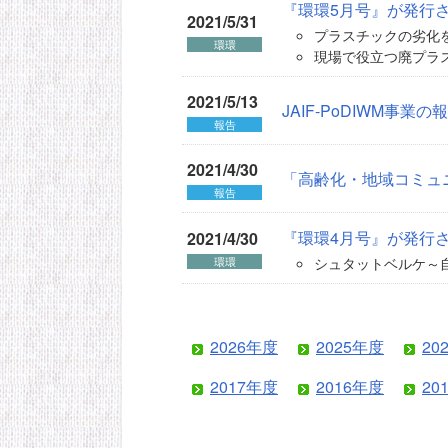
『環環5月号』が発行
2021/5/31
プラスチックの劣化を
環環
現場で役立つ廃プラス
2021/5/13
JAIF-PoDIWM事
報告
2021/4/30
「高齢化・地域コミュ
報告
『環環4月号』が発行
2021/4/30
シュタットベルケ～自
環環
2026年度
2025年度
20
2017年度
2016年度
20