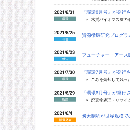
『環環8月号』が発行
2021/8/31
木質バイオマス灰の溶
環環
2021/8/25
資源循環研究プログラム
報告
2021/8/23
フューチャー・アース
報告
『環環7月号』が発行
2021/7/30
ごみを焼却して残った
環環
『環環6月号』が発行
2021/6/29
廃棄物処理・リサイク
環環
2021/6/4
炭素制約が世界規模で
報道発表