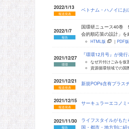
2022/1/13
ベトナム・ハノイにお
報道発表
国環研ニュース40巻
2022/1/7
会的順応策の設計」を
報告
HTML版
｜
PDF版
『環環12月号』が発
2021/12/27
なぜ片付けごみを仮置
環環
資源循環領域での国際
2021/12/21
新規POPs含有プラ
報道発表
2021/12/15
サーキュラーエコノミ
報道発表
ライフスタイルがもた
2021/11/30
国・都市・地方別に紹
報告