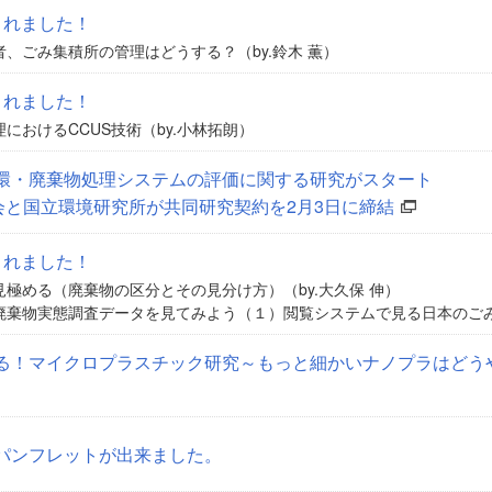
されました！
、ごみ集積所の管理はどうする？（by.鈴木 薫）
されました！
におけるCCUS技術（by.小林拓朗）
環・廃棄物処理システムの評価に関する研究がスタート
会と国立環境研究所が共同研究契約を2月3日に締結
されました！
極める（廃棄物の区分とその見分け方）（by.大久保 伸）
棄物実態調査データを見てみよう（１）閲覧システムで見る日本のごみ総
る！マイクロプラスチック研究～もっと細かいナノプラはどうやっ
パンフレットが出来ました。