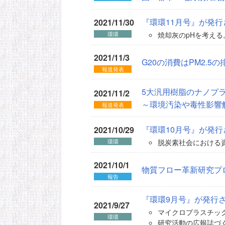
『環環11月号』が発
2021/11/30
焼却灰のpHを考える。
環環
2021/11/3
G20の消費はPM2.
報道発表
5大汎用樹脂のナノプ
2021/11/2
～環境汚染や毒性影響
報道発表
『環環10月号』が発
2021/10/29
脱炭素社会における資
環環
2021/10/1
物質フロー革新研究プ
報告
『環環9月号』が発行
2021/9/27
マイクロプラスチック
環環
研究活動の広報誌づく