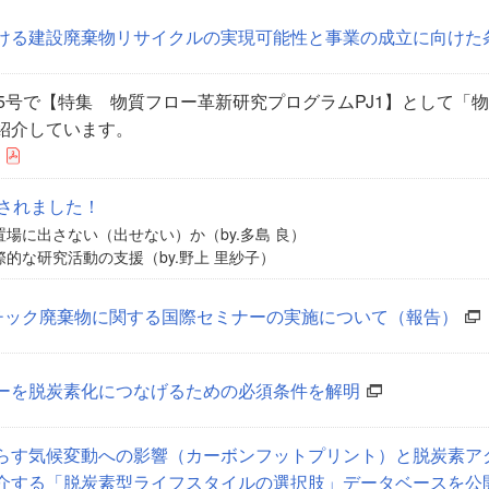
ける建設廃棄物リサイクルの実現可能性と事業の成立に向けた
 5号で【特集 物質フロー革新研究プログラムPJ1】として「
紹介しています。
行されました！
場に出さない（出せない）か（by.多島 良）
的な研究活動の支援（by.野上 里紗子）
スチック廃棄物に関する国際セミナーの実施について（報告）
ーを脱炭素化につなげるための必須条件を解明
らす気候変動への影響（カーボンフットプリント）と脱炭素ア
介する「脱炭素型ライフスタイルの選択肢」データベースを公