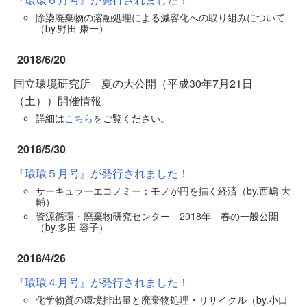
除染廃棄物の溶融処理による減容化への取り組みについて
（by.野田 康一）
2018/6/20
国立環境研究所 夏の大公開（平成30年7月21日
（土））開催情報
詳細は
こちら
をご覧ください。
2018/5/30
『環環５月号』が発行されました！
サーキュラーエコノミー：モノが円を描く経済（by.西嶋 大
輔）
資源循環・廃棄物研究センター 2018年 春の一般公開
（by.多田 容子）
2018/4/26
『環環４月号』が発行されました！
化学物質の環境排出量と廃棄物処理・リサイクル（by.小口