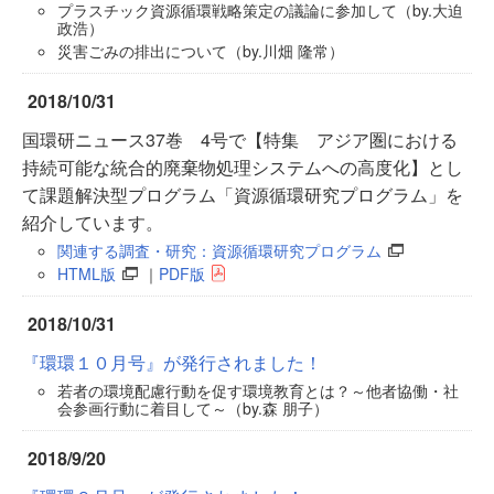
プラスチック資源循環戦略策定の議論に参加して（by.大迫
政浩）
災害ごみの排出について（by.川畑 隆常）
2018/10/31
国環研ニュース37巻 4号で【特集 アジア圏における
持続可能な統合的廃棄物処理システムへの高度化】とし
て課題解決型プログラム「資源循環研究プログラム」を
紹介しています。
関連する調査・研究：資源循環研究プログラム
HTML版
｜
PDF版
2018/10/31
『環環１０月号』が発行されました！
若者の環境配慮行動を促す環境教育とは？～他者協働・社
会参画行動に着目して～（by.森 朋子）
2018/9/20