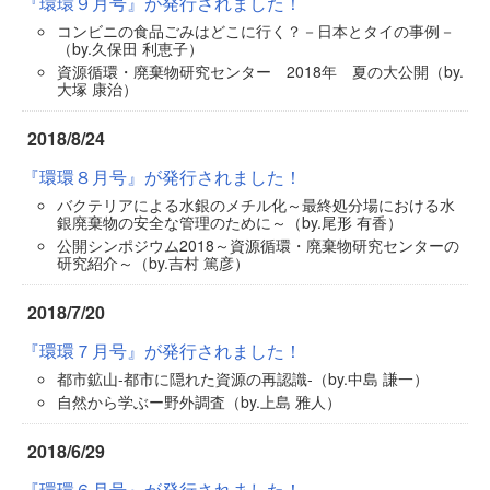
『環環９月号』が発行されました！
コンビニの食品ごみはどこに行く？－日本とタイの事例－
（by.久保田 利恵子）
資源循環・廃棄物研究センター 2018年 夏の大公開（by.
大塚 康治）
2018/8/24
『環環８月号』が発行されました！
バクテリアによる水銀のメチル化～最終処分場における水
銀廃棄物の安全な管理のために～（by.尾形 有香）
公開シンポジウム2018～資源循環・廃棄物研究センターの
研究紹介～（by.吉村 篤彦）
2018/7/20
『環環７月号』が発行されました！
都市鉱山-都市に隠れた資源の再認識-（by.中島 謙一）
自然から学ぶー野外調査（by.上島 雅人）
2018/6/29
『環環６月号』が発行されました！