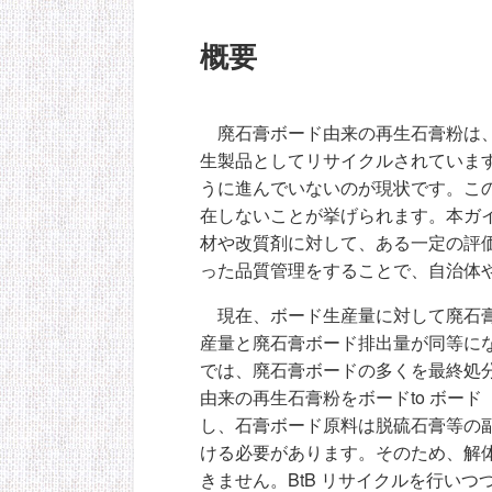
概要
廃石膏ボード由来の再生石膏粉は
生製品としてリサイクルされていま
うに進んでいないのが現状です。こ
在しないことが挙げられます。本ガ
材や改質剤に対して、ある一定の評
った品質管理をすることで、自治体
現在、ボード生産量に対して廃石
産量と廃石膏ボード排出量が同等に
では、廃石膏ボードの多くを最終処
由来の再生石膏粉をボードto ボー
し、石膏ボード原料は脱硫石膏等の
ける必要があります。そのため、解体
きません。BtB リサイクルを行い