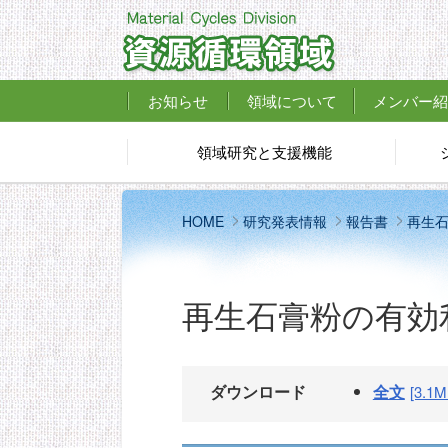
お知らせ
領域について
メンバー紹
領域研究と支援機能
HOME
研究発表情報
報告書
再生
再生石膏粉の有効
ダウンロード
全文
[3.1M