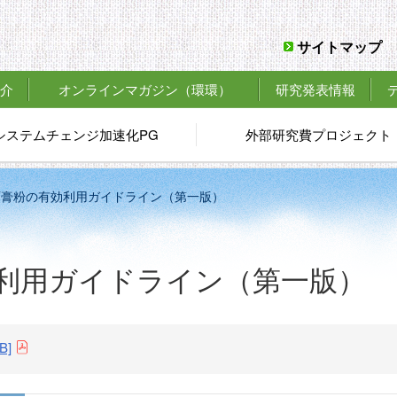
サイトマップ
介
オンラインマガジン
（環環）
研究発表情報
システムチェンジ加速化PG
外部研究費プロジェクト
石膏粉の有効利用ガイドライン（第一版）
利用ガイドライン（第一版）
B]