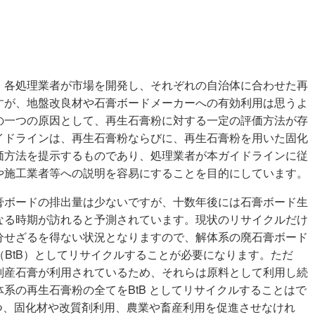
、各処理業者が市場を開発し、それぞれの自治体に合わせた再
すが、地盤改良材や石膏ボードメーカーへの有効利用は思うよ
の一つの原因として、再生石膏粉に対する一定の評価方法が存
イドラインは、再生石膏粉ならびに、再生石膏粉を用いた固化
価方法を提示するものであり、処理業者が本ガイドラインに従
や施工業者等への説明を容易にすることを目的にしています。
膏ボードの排出量は少ないですが、十数年後には石膏ボード生
なる時期が訪れると予測されています。現状のリサイクルだけ
分せざるを得ない状況となりますので、解体系の廃石膏ボード
ド（BtB）としてリサイクルすることが必要になります。ただ
副産石膏が利用されているため、それらは原料として利用し続
系の再生石膏粉の全てをBtB としてリサイクルすることはで
つつ、固化材や改質剤利用、農業や畜産利用を促進させなけれ