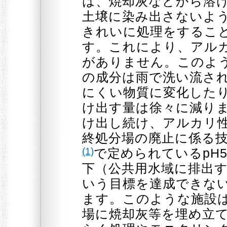
は、焼却灰などから溶
土壌に染み出さないよ
きれいに処理をするこ
す。これにより、アル
がありません。このよ
の成分は雨で洗い流さ
にくい物質に変化した
け出す量は徐々に減り
け出し続け、アルカリ
終処分場の廃止に係る
(1)
で定められているpH5.
下（公共用水域に排出
いう目標を達成できな
ます。このような施設
場に焼却灰等を埋め立