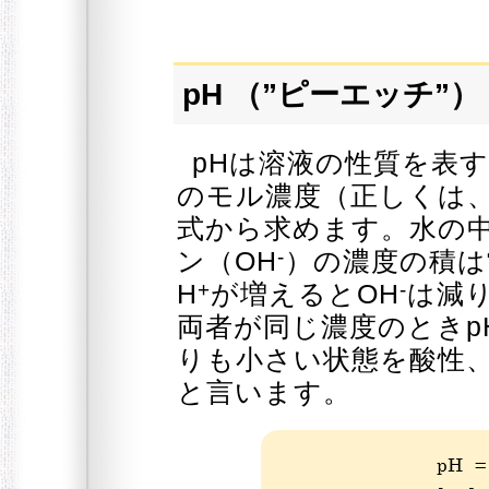
pH （”ピーエッチ”
pHは溶液の性質を表
のモル濃度（正しくは
式から求めます。水の
-
ン（OH
）の濃度の積は
+
-
H
が増えるとOH
は減り
両者が同じ濃度のときp
りも小さい状態を酸性
と言います。