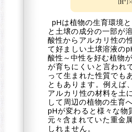
pHは植物の生育環境
と土壌の成分の一部が
酸性からアルカリ性の
て好ましい土壌溶液のp
酸性～中性を好む植物
が育ちにくいと言われ
って生まれた性質でも
ともあります。例えば
アルカリ性の材料を土
して周辺の植物の生育
pHが変わると様々な物
元々含まれていた重金
しれません。