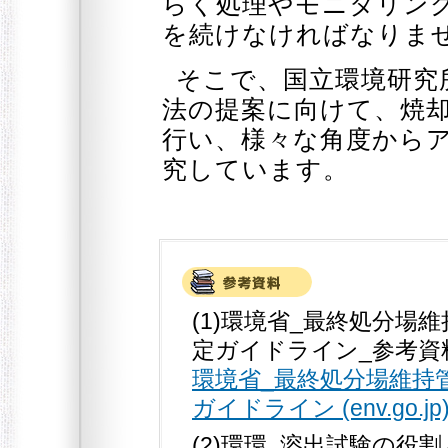
らく処理やモニタリン
を続けなければなりま
そこで、国立環境研究
法の提案に向けて、焼
行い、様々な角度から
究しています。
(1)環境省_最終処分
定ガイドライン_参考資
環境省_最終処分場維持
ガイドライン (env.go.jp
(2)環環_溶出試験の役