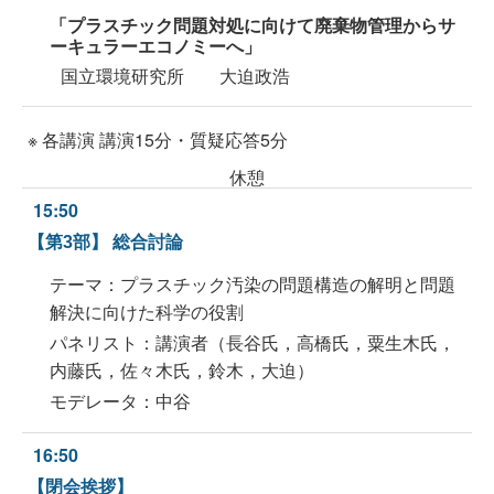
「プラスチック問題対処に向けて廃棄物管理からサ
ーキュラーエコノミーへ」
国立環境研究所 大迫政浩
※ 各講演 講演15分・質疑応答5分
休憩
15:50
【第3部】 総合討論
テーマ：プラスチック汚染の問題構造の解明と問題
解決に向けた科学の役割
パネリスト：講演者（長谷氏，高橋氏，粟生木氏，
内藤氏，佐々木氏，鈴木，大迫）
モデレータ：中谷
16:50
【閉会挨拶】