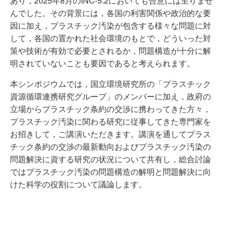
あり，2025年8月のINC-5.2においても合意には至りませ
んでした。その背景には，各国の利害関係や政治的な要
因に加え，プラスチック汚染が包含する様々な問題に対
して，各国の置かれた社会環境のもとで，どういった対
策や技術が有効で必要とされるか，問題構造が十分に解
明されていないことも要因であると考えられます。
本シンポジウムでは，国立環境研究所の「プラスチック
資源循環連携研究グループ」のメンバーに加え，政府の
立場からプラスチック条約の交渉に携わってきた方々，
プラスチック汚染に関わる研究に従事してきた専門家を
お招きして，ご講演いただきます。講演を通してプラス
チック条約の交渉の最新動向およびプラスチック汚染の
問題解決に資する研究の状況について共有し，総合討論
ではプラスチック汚染の問題構造の解明と問題解決に向
けた科学の役割について議論します。